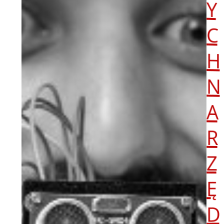
Y
C
H
N
A
R
Z
Ę
D