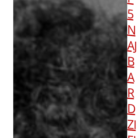
5
N
A
B
A
R
D
ZI