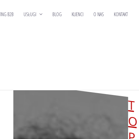
ING B2B
USŁUGI
BLOG
KLIENCI
O NAS
KONTAKT
T
J
EJ
O
P