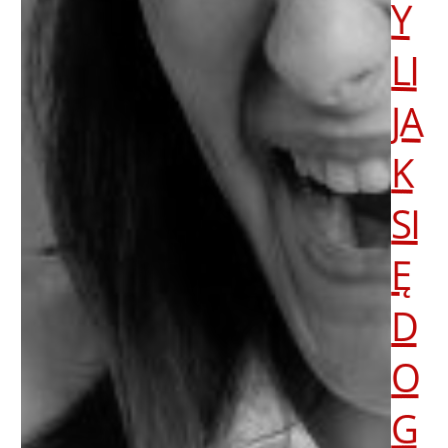
Y
LI
JA
K
SI
Ę
D
O
G