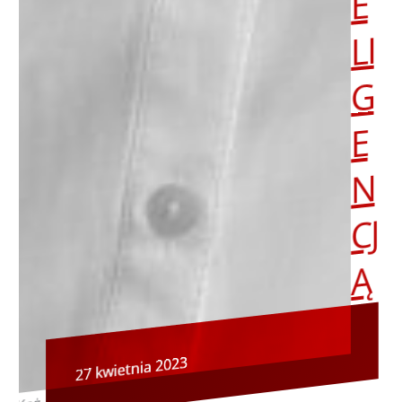
E
LI
G
E
N
CJ
Ą
27 kwietnia 2023