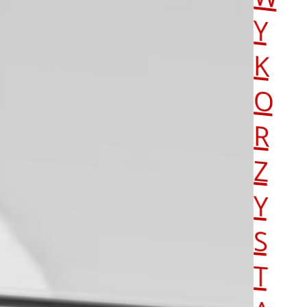
Y
K
O
R
Z
Y
S
T