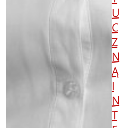
U
C
Z
N
Ą
I
N
T