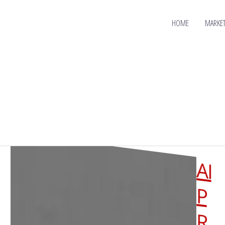
HOME
MARKET
A
I
P
R