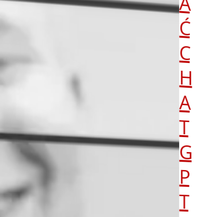
A
Ć
C
H
A
T
G
P
T