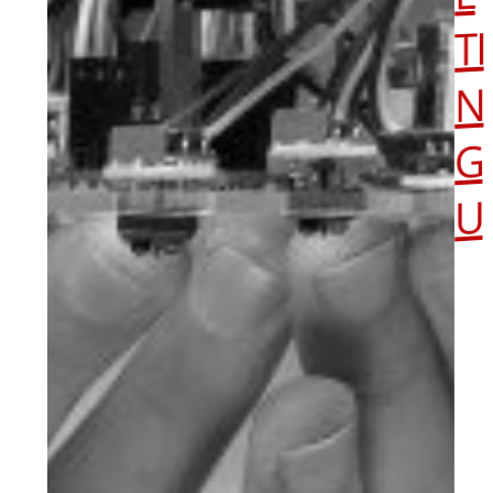
TI
N
G
U