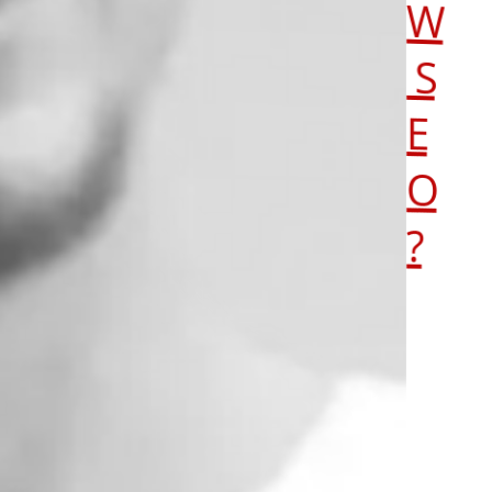
W
S
E
O
?