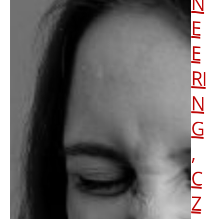
N
E
E
RI
N
G
,
C
Z