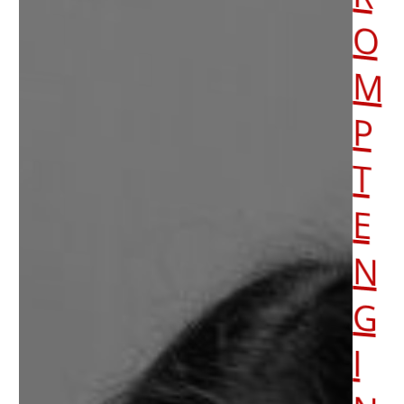
O
M
P
T
E
N
G
I