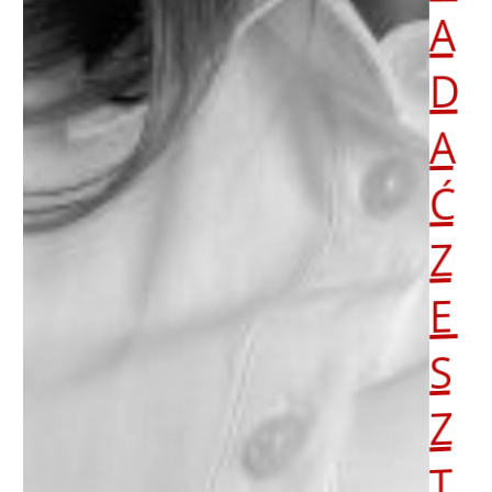
A
D
A
Ć
Z
E
S
Z
T