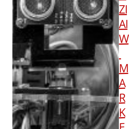
ZI
AI
W
M
A
R
K
E